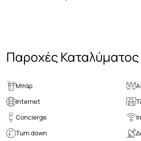
Παροχές Καταλύματος
Μπάρ
Α
Internet
Τ
Concierge
I
Turn down
Δ