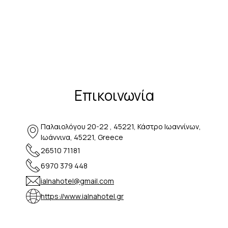
Επικοινωνία
Παλαιολόγου 20-22 , 45221, Κάστρο Ιωαννίνων,
Ιωάννινα, 45221, Greece
26510 71181
6970 379 448
ialnahotel@gmail.com
https://www.ialnahotel.gr