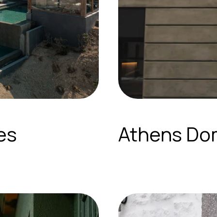
es
Athens Do