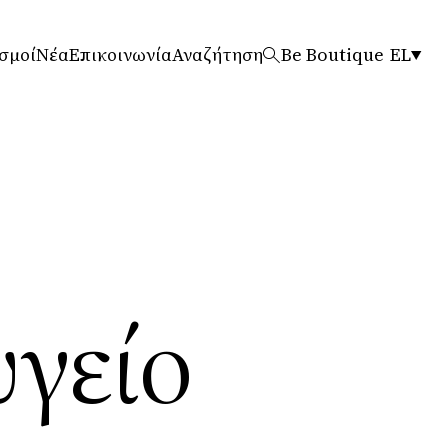
σμοί
Νέα
Επικοινωνία
Αναζήτηση
Be Boutique
EL
υγείο